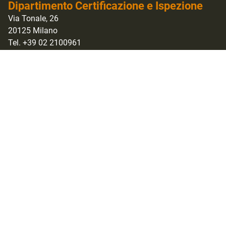
Dipartimento Certificazione e Ispezione
Via Tonale, 26
20125 Milano
Tel. +39 02 2100961
Fax +39 02 21009637
milano@accredia.it
dci_accredia@legalmail.it
Dipartimento Laboratori di prova
Via Guglielmo Saliceto, 7/9
00161 Roma
Tel. +39 06 8440991
Fax +39 06 8841199
info@accredia.it
dl_accredia@legalmail.it
Dipartimento Laboratori di taratura
Strada delle Cacce, 91
10135 Torino
Tel. +39 011 328461