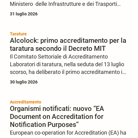
Ministero delle Infrastrutture e dei Trasporti
(MIT) definisce la disciplina per l’omologazione e
31 luglio 2026
le successive verifiche dei dispositivi e dei
sistemi utilizzati per l’accertamento delle
violazioni dei limiti massimi di velocità definiti
Tarature
Alcolock: primo accreditamento per la
nel Codice della Strada, i cosiddetti autovelox.
taratura secondo il Decreto MIT
Il Comitato Settoriale di Accreditamento
Laboratori di taratura, nella seduta del 13 luglio
scorso, ha deliberato il primo accreditamento in
Italia per la taratura dei dispositivi alcolock.
30 luglio 2026
Accreditamento
Organismi notificati: nuovo “EA
Document on Accreditation for
Notification Purposes”
European co-operation for Accreditation (EA) ha