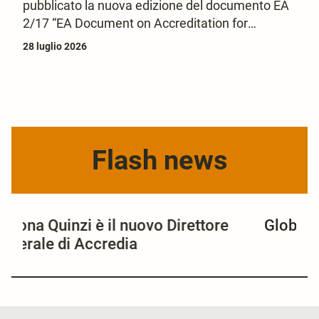
pubblicato la nuova edizione del documento EA
2/17 “EA Document on Accreditation for
Notification Purposes” e di tre nuovi
28 luglio 2026
supplementi.
Flash news
Global ACI ha un nuovo marchio
Nuo
pia