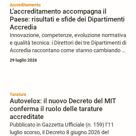
Accreditamento
L’accreditamento accompagna il
Paese: risultati e sfide dei Dipartimenti
Accredia
Innovazione, competenze, evoluzione normativa
e qualità tecnica: i Direttori dei tre Dipartimenti di
Accredia raccontano come stanno cambiando le
attività di accreditamento degli organismi e dei
29 luglio 2026
laboratori, sempre più al servizio del Sistema
Paese.
Tarature
Autovelox: il nuovo Decreto del MIT
conferma il ruolo delle tarature
accreditate
Pubblicato in Gazzetta Ufficiale (n. 159) l’11
luglio scorso, il Decreto 8 giugno 2026 del