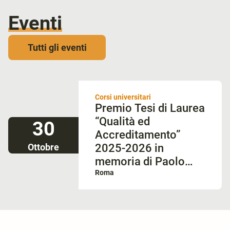
Eventi
Tutti gli eventi
Corsi universitari
Premio Tesi di Laurea
“Qualità ed
30
Accreditamento”
Ottobre
2025-2026 in
memoria di Paolo
Bianco
Roma