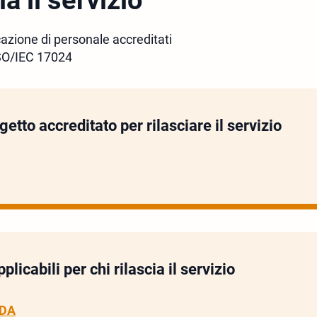
ia il servizio
cazione di personale accreditati
SO/IEC 17024
etto accreditato per rilasciare il servizio
licabili per chi rilascia il servizio
EDA