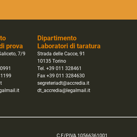
to
Dipartimento
di prova
Laboratori di taratura
aliceto, 7/9
Strada delle Cacce, 91
10135 Torino
40991
Tel. +39 011 328461
41199
Fax +39 011 3284630
t
segreteriadt@accredia.it
almail.it
dt_accredia@legalmail.it
C.F/P.IVA 10566361001