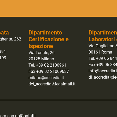
cata
Dipartimento
Dipartimen
Certificazione e
Laboratori 
gherita, 262
Ispezione
Via Guglielmo S
0991
00161 Roma
Via Tonale, 26
1199
Tel. +39 06 84
20125 Milano
Fax +39 06 88
Tel. +39 02 2100961
info@accredia.i
Fax +39 02 21009637
dl_accredia@leg
milano@accredia.it
dci_accredia@legalmail.it
ora con noi
Contatti