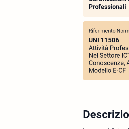
Professionali
Riferimento Norm
UNI 11506
Attività Profe
Nel Settore IC
Conoscenze, Ab
Modello E-CF
Descrizi