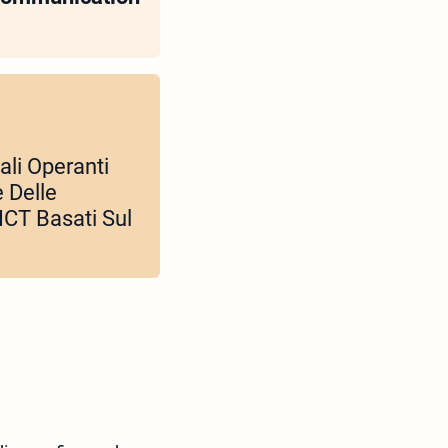
ali Operanti
e Delle
ICT Basati Sul