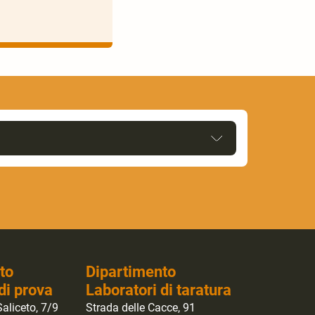
to
Dipartimento
di prova
Laboratori di taratura
aliceto, 7/9
Strada delle Cacce, 91