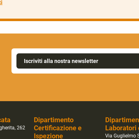
i
Iscriviti alla nostra newsletter
cata
Dipartimento
Dipartimen
Certificazione e
Laboratori 
gherita, 262
Ispezione
Via Guglielmo S