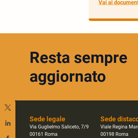
Vai ai document
Resta sempre
aggiornato
Sede legale
Sede distac
Via Guglielmo Saliceto, 7/9
Viale Regina Mar
00161 Roma
00198 Roma