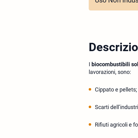
Uso Non Indust
Descrizi
I
biocombustibili sol
lavorazioni, sono:
Cippato e pellets;
Scarti dell’indust
Rifiuti agricoli e f