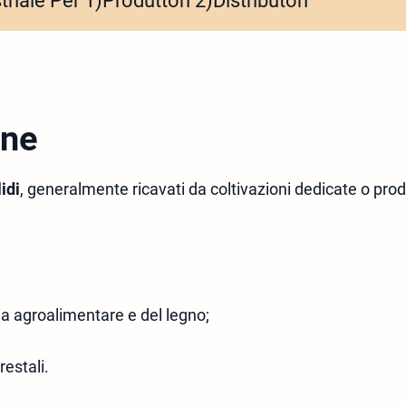
riale Per 1)Produttori 2)Distributori
one
idi
, generalmente ricavati da coltivazioni dedicate o prodot
ria agroalimentare e del legno;
orestali.