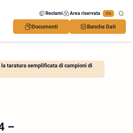
Reclami
Area riservata
ITA
Documenti
Banche Dati
a taratura semplificata di campioni di
4 –