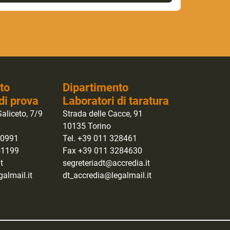
to
Dipartimento
di prova
Laboratori di taratura
aliceto, 7/9
Strada delle Cacce, 91
10135 Torino
40991
Tel. +39 011 328461
41199
Fax +39 011 3284630
t
segreteriadt@accredia.it
almail.it
dt_accredia@legalmail.it