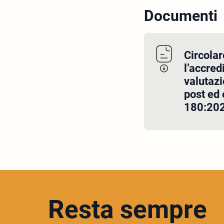
Documenti
Circolar
l’accred
valutazi
post ed 
180:20
Resta sempre