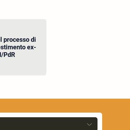
l processo di
estimento ex-
NI/PdR