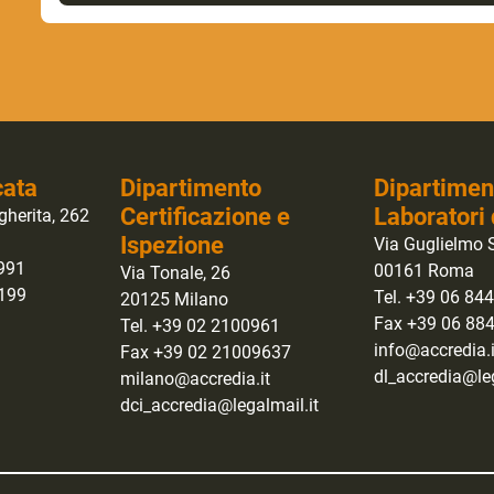
cata
Dipartimento
Dipartimen
Certificazione e
Laboratori 
gherita, 262
Ispezione
Via Guglielmo S
0991
00161 Roma
Via Tonale, 26
1199
Tel. +39 06 84
20125 Milano
Fax +39 06 88
Tel. +39 02 2100961
info@accredia.i
Fax +39 02 21009637
dl_accredia@leg
milano@accredia.it
dci_accredia@legalmail.it